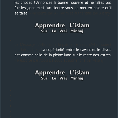
les choses ! Annoncez la bonne nouvelle et ne faites pas
fuir les gens et si l’un d’entre vous se met en colère qu’il
se taise.
» Rapporté par Al-Hâkim et authentifié par Albâny.
Le Messager d’Allah (que la paix et le salut d'Allah soient
sur lui) a dit : «
La supériorité entre le savant et le dévot,
est comme celle de la pleine lune sur le reste des astres.
» Rapporté par Aboû Dawoûd et authentifié par Albâny.