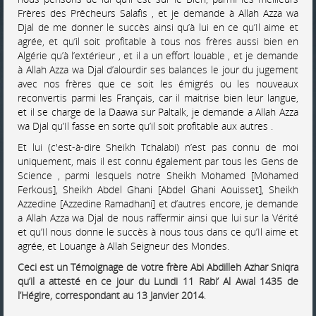
Frères des Prêcheurs Salafis , et je demande à Allah Azza wa
Djal de me donner le succès ainsi qu’à lui en ce qu’Il aime et
agrée, et qu’il soit profitable à tous nos frères aussi bien en
Algérie qu’à l’extérieur , et il a un effort louable , et je demande
à Allah Azza wa Djal d’alourdir ses balances le jour du jugement
avec nos frères que ce soit les émigrés ou les nouveaux
reconvertis parmi les Français, car il maitrise bien leur langue,
et il se charge de la Daawa sur Paltalk, je demande a Allah Azza
wa Djal qu’Il fasse en sorte qu’il soit profitable aux autres .
Et lui (c'est-à-dire Sheikh Tchalabi) n’est pas connu de moi
uniquement, mais il est connu également par tous les Gens de
Science , parmi lesquels notre Sheikh Mohamed [Mohamed
Ferkous], Sheikh Abdel Ghani [Abdel Ghani Aouisset], Sheikh
Azzedine [Azzedine Ramadhani] et d’autres encore, je demande
a Allah Azza wa Djal de nous raffermir ainsi que lui sur la Vérité
et qu’Il nous donne le succès à nous tous dans ce qu’Il aime et
agrée, et Louange à Allah Seigneur des Mondes.
Ceci est un Témoignage de votre frère Abi Abdilleh Azhar Sniqra
qu’il a attesté en ce jour du Lundi 11 Rabi’ Al Awal 1435 de
l’Hégire, correspondant au 13 Janvier 2014
.