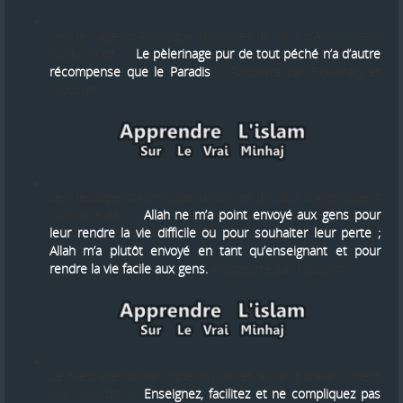
Le Messager d’Allah (que la paix et le salut d'Allah soient
sur lui) a dit : «
Le pèlerinage pur de tout péché n’a d’autre
récompense que le Paradis
». Rapporté par Boukhâry et
Mouslim.
Le Messager d’Allah (que la paix et le salut d'Allah soient
sur lui) a dit : «
Allah ne m’a point envoyé aux gens pour
leur rendre la vie difficile ou pour souhaiter leur perte ;
Allah m’a plutôt envoyé en tant qu’enseignant et pour
rendre la vie facile aux gens.
» Rapporté par Mouslim.
Le Messager d’Allah (que la paix et le salut d'Allah soient
sur lui) a dit : «
Enseignez, facilitez et ne compliquez pas