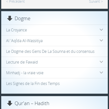
< Précédent
Suivant >
Dogme
La Croyance
Al 'Aqîda Al-Wassitiya
Le Dogme des Gens De La Sounna et du consensus
Lecture de Fawaid
Minhadj - la vraie voie
Les Signes de la Fin des Temps
Qur'an – Hadith