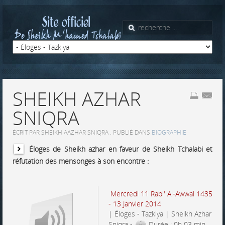
SHEIKH AZHAR
SNIQRA
ÉCRIT PAR SHEIKH AAZHAR SNIQRA . PUBLIÉ DANS
BIOGRAPHIE
Éloges de Sheikh azhar en faveur de Sheikh Tchalabi et
réfutation des mensonges à son encontre :
Mercredi 11
Rabi' Al-Awwal
1435
- 13 Janvier 2014
| Éloges - Tazkiya | Sheikh Azhar
Sniqra -
Durée : 0h 03 min