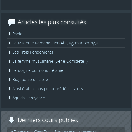
Articles les plus consultés
Radio
Le Mal et le Reméde : Ibn Al-Qayyim al-Jawziyya
Les Trois Fondements
La femme musulmane (Série Complète !)
Le dogme du monothéisme
Biographie officielle
Ainsi étaient nos pieux prédécesseurs
Aquida - croyance
Derniers cours publiés
Le Dogme des Gens De La Sounna et du consensus
|