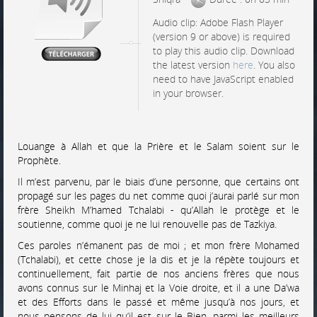
Audio clip: Adobe Flash Player
(version 9 or above) is required
to play this audio clip. Download
the latest version
here
. You also
need to have JavaScript enabled
in your browser.
Louange à Allah et que la Prière et le Salam soient sur le
Prophète.
Il m’est parvenu, par le biais d’une personne, que certains ont
propagé sur les pages du net comme quoi j’aurai parlé sur mon
frère Sheikh M’hamed Tchalabi - qu’Allah le protège et le
soutienne, comme quoi je ne lui renouvelle pas de Tazkiya.
Ces paroles n’émanent pas de moi ; et mon frère Mohamed
(Tchalabi), et cette chose je la dis et je la répète toujours et
continuellement, fait partie de nos anciens frères que nous
avons connus sur le Minhaj et la Voie droite, et il a une Da’wa
et des Efforts dans le passé et même jusqu’à nos jours, et
nous pensons de lui qu’il est sur le Bien, parmi les meilleurs