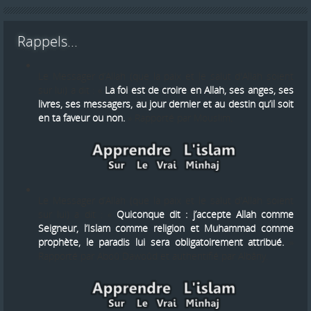
Rappels...
Le Messager d’Allah (que la paix et le salut d'Allah soient
sur lui) a dit : «
La foi est de croire en Allah, ses anges, ses
livres, ses messagers, au jour dernier et au destin qu’il soit
en ta faveur ou non.
» Rapporté par Mouslim.
Le Messager d’Allah (que la paix et le salut d'Allah soient
sur lui) a dit : «
Quiconque dit : j’accepte Allah comme
Seigneur, l’Islam comme religion et Muhammad comme
prophète, le paradis lui sera obligatoirement attribué.
»
Rapporté par Aboû Dawoûd et authentifié par Albâny.