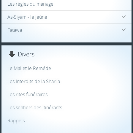
Les règles du mariage
As-Siyam - le jeûne
Fatawa
Divers
Le Mal et le Reméde
Les Interdits de la Shari'a
Les rites funéraires
Les sentiers des itinérants
Rappels