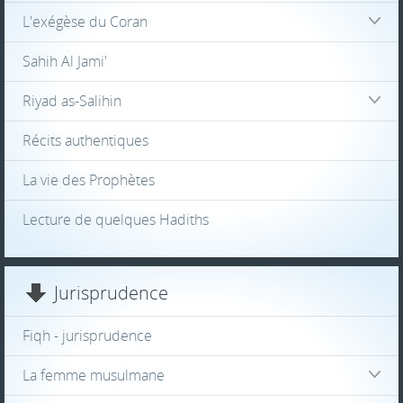
L'exégèse du Coran
Sahih Al Jami'
Riyad as-Salihin
Récits authentiques
La vie des Prophètes
Lecture de quelques Hadiths
Jurisprudence
Fiqh - jurisprudence
La femme musulmane